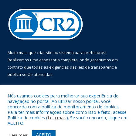
Muito mais que
criar site
ou
sistema para prefeituras
!
Realizamos uma
assessoria
completa, onde garantimos em
contrato que todas as exigências das
leis de transparência
pública
serão atendidas.
Conheça o
PNTP
e o
Radar da Transparência Pública
Nós usamos cookies para melhorar sua experiência de
navegação no portal. Ao utilizar nosso portal, você
concorda com a política de monitoramento de cookies.
Para ter mais informações sobre como isso é feito, acesse
Política de cookies (
Leia mais
). Se você concorda, clique em
Todos os direitos reservados a Prefeitura Municipal de Óbidos.
ACEITO.
Mapa do Site
Acessar Área Administrativa
ACEITO
Leia mais