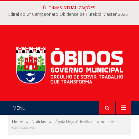
ÚLTIMAS ATUALIZAÇÕES:
Edital do 2º Campeonato Obidense de Futebol Master 2026
MENU
»
»
Home
Notícias
‘Águia Negra’ desfila na 4ª noite de
Carnapauxis