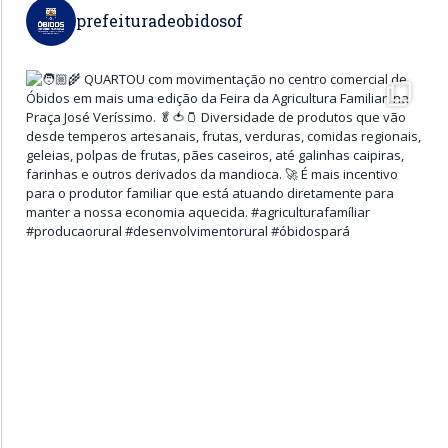
prefeituradeobidosof