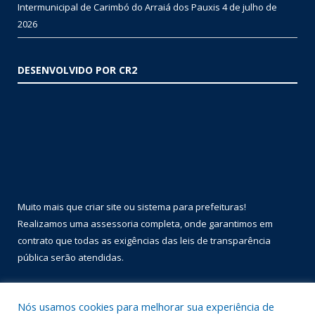
Intermunicipal de Carimbó do Arraiá dos Pauxis
4 de julho de
2026
DESENVOLVIDO POR CR2
Muito mais que
criar site
ou
sistema para prefeituras
!
Realizamos uma
assessoria
completa, onde garantimos em
contrato que todas as exigências das
leis de transparência
pública
serão atendidas.
Conheça o
PNTP
e o
Radar da Transparência Pública
Nós usamos cookies para melhorar sua experiência de