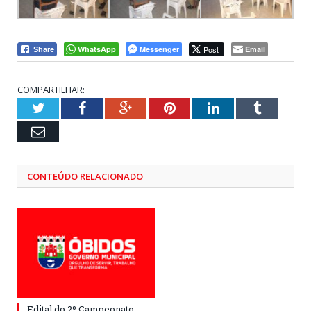
WhatsApp
Messenger
Post
Email
Share
COMPARTILHAR:
Twitter
Facebook
Google+
Pinterest
LinkedIn
Tumblr
Email
CONTEÚDO RELACIONADO
Edital do 2º Campeonato