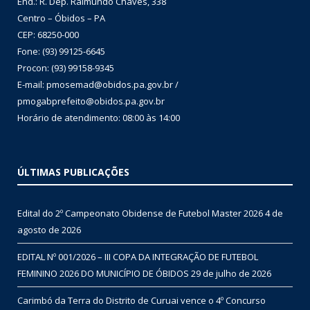
End.: R. Dep. Raimundo Chaves, 338
Centro – Óbidos – PA
CEP: 68250-000
Fone: (93) 99125-6645
Procon: (93) 99158-9345
E-mail: pmosemad@obidos.pa.gov.br /
pmogabprefeito@obidos.pa.gov.br
Horário de atendimento: 08:00 às 14:00
ÚLTIMAS PUBLICAÇÕES
Edital do 2º Campeonato Obidense de Futebol Master 2026
4 de
agosto de 2026
EDITAL Nº 001/2026 – III COPA DA INTEGRAÇÃO DE FUTEBOL
FEMININO 2026 DO MUNICÍPIO DE ÓBIDOS
29 de julho de 2026
Carimbó da Terra do Distrito de Curuai vence o 4º Concurso