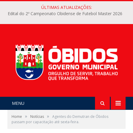
ÚLTIMAS ATUALIZAÇÕES:
Edital do 2º Campeonato Obidense de Futebol Master 2026
MENU
»
»
Home
Notícias
Agentes do Demutran de Óbidos
passam por capacitação até sexta-feira.