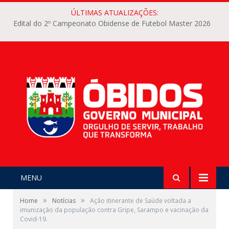
ÚLTIMAS ATUALIZAÇÕES:
Edital do 2º Campeonato Obidense de Futebol Master 2026
MENU
»
»
Home
Notícias
Ação itinerante de Saúde voltada a
imunização da população contra Gripe, Sarampo e vacinação da
Covid-19.