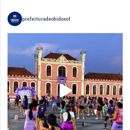
prefeituradeobidosof