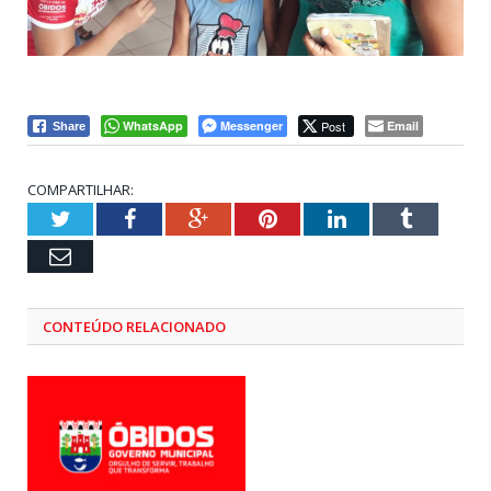
WhatsApp
Messenger
Post
Email
Share
COMPARTILHAR:
Twitter
Facebook
Google+
Pinterest
LinkedIn
Tumblr
Email
CONTEÚDO RELACIONADO