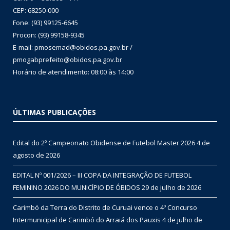
CEP: 68250-000
Fone: (93) 99125-6645
Procon: (93) 99158-9345
E-mail: pmosemad@obidos.pa.gov.br /
pmogabprefeito@obidos.pa.gov.br
Horário de atendimento: 08:00 às 14:00
ÚLTIMAS PUBLICAÇÕES
Edital do 2º Campeonato Obidense de Futebol Master 2026
4 de
agosto de 2026
EDITAL Nº 001/2026 – III COPA DA INTEGRAÇÃO DE FUTEBOL
FEMININO 2026 DO MUNICÍPIO DE ÓBIDOS
29 de julho de 2026
Carimbó da Terra do Distrito de Curuai vence o 4º Concurso
Intermunicipal de Carimbó do Arraiá dos Pauxis
4 de julho de