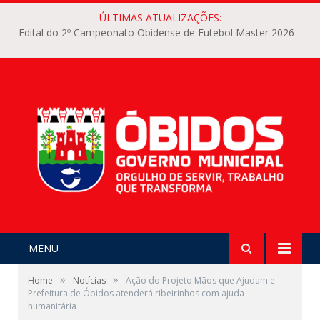
ÚLTIMAS ATUALIZAÇÕES:
Edital do 2º Campeonato Obidense de Futebol Master 2026
MENU
»
»
Home
Notícias
Ação do Projeto Mãos que Ajudam e
Prefeitura de Óbidos atenderá ribeirinhos com ajuda
humanitária