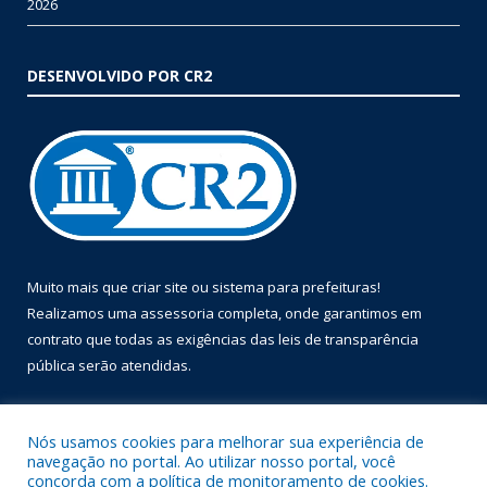
2026
DESENVOLVIDO POR CR2
Muito mais que
criar site
ou
sistema para prefeituras
!
Realizamos uma
assessoria
completa, onde garantimos em
contrato que todas as exigências das
leis de transparência
pública
serão atendidas.
Conheça o
PNTP
e o
Radar da Transparência Pública
Nós usamos cookies para melhorar sua experiência de
navegação no portal. Ao utilizar nosso portal, você
concorda com a política de monitoramento de cookies.