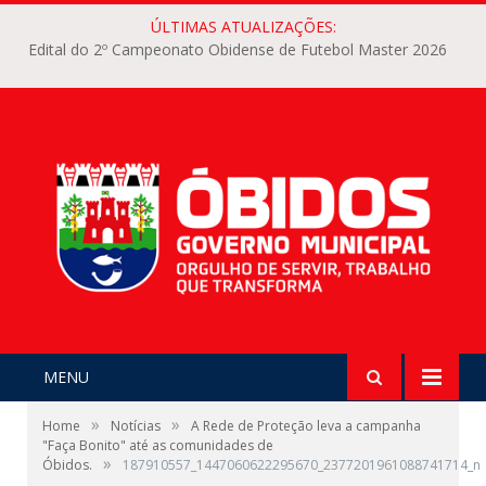
ÚLTIMAS ATUALIZAÇÕES:
Edital do 2º Campeonato Obidense de Futebol Master 2026
MENU
»
»
Home
Notícias
A Rede de Proteção leva a campanha
"Faça Bonito" até as comunidades de
»
Óbidos.
187910557_1447060622295670_2377201961088741714_n