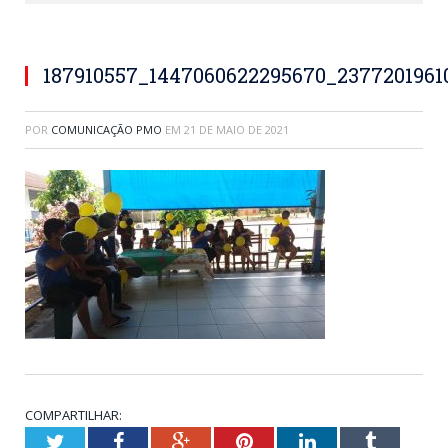
187910557_1447060622295670_2377201961
POR
COMUNICAÇÃO PMO
EM
21 DE MAIO DE 2021
COMPARTILHAR:
Twitter
Facebook
Google+
Pinterest
LinkedIn
Tumblr