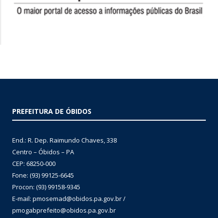
PREFEITURA DE ÓBIDOS
End.: R. Dep. Raimundo Chaves, 338
Centro – Óbidos – PA
CEP: 68250-000
Fone: (93) 99125-6645
Procon: (93) 99158-9345
E-mail: pmosemad@obidos.pa.gov.br /
pmogabprefeito@obidos.pa.gov.br