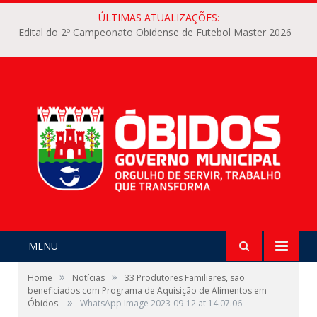
ÚLTIMAS ATUALIZAÇÕES:
Edital do 2º Campeonato Obidense de Futebol Master 2026
MENU
»
»
Home
Notícias
33 Produtores Familiares, são
beneficiados com Programa de Aquisição de Alimentos em
»
Óbidos.
WhatsApp Image 2023-09-12 at 14.07.06