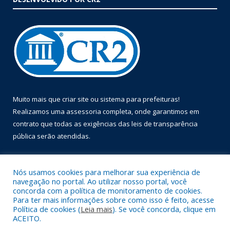
Muito mais que
criar site
ou
sistema para prefeituras
!
Realizamos uma
assessoria
completa, onde garantimos em
contrato que todas as exigências das
leis de transparência
pública
serão atendidas.
Conheça o
PNTP
e o
Radar da Transparência Pública
Nós usamos cookies para melhorar sua experiência de
navegação no portal. Ao utilizar nosso portal, você
concorda com a política de monitoramento de cookies.
Para ter mais informações sobre como isso é feito, acesse
Política de cookies (
Leia mais
). Se você concorda, clique em
Todos os direitos reservados a Prefeitura Municipal de Óbidos.
ACEITO.