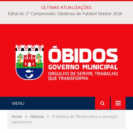
ÚLTIMAS ATUALIZAÇÕES:
Edital do 2º Campeonato Obidense de Futebol Master 2026
MENU
»
»
Home
Notícias
Prefeitura de Óbidos inicia a operação
tapa buraco.