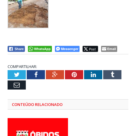
WhatsApp
Messenger
Post
Email
Share
COMPARTILHAR:
Twitter
Facebook
Google+
Pinterest
LinkedIn
Tumblr
Email
CONTEÚDO RELACIONADO