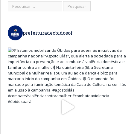
prefeituradeobidosof