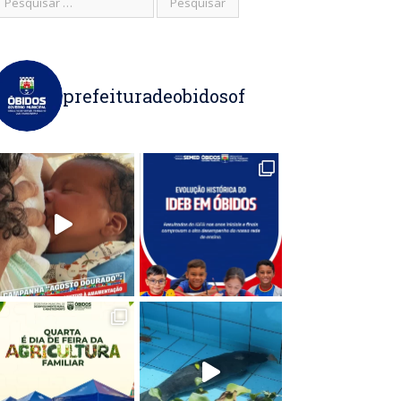
prefeituradeobidosof