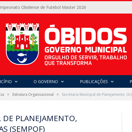
Campeonato Obidense de Futebol Master 2026
CÍPIO
O GOVERNO
PUBLICAÇÕES
»
»
cia
Estrutura Organizacional
Secretaria Municipal de Planejamento, O
L DE PLANEJAMENTO,
S (SEMPOF)