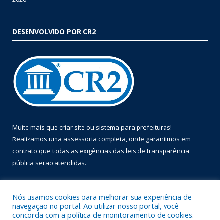
DESENVOLVIDO POR CR2
Muito mais que
criar site
ou
sistema para prefeituras
!
Realizamos uma
assessoria
completa, onde garantimos em
contrato que todas as exigências das
leis de transparência
pública
serão atendidas.
Conheça o
PNTP
e o
Radar da Transparência Pública
Nós usamos cookies para melhorar sua experiência de
navegação no portal. Ao utilizar nosso portal, você
concorda com a política de monitoramento de cookies.