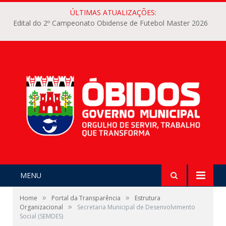
ÚLTIMAS ATUALIZAÇÕES:
Edital do 2º Campeonato Obidense de Futebol Master 2026
MENU
»
»
Home
Portal da Transparência
Estrutura
»
Organizacional
Secretaria Municipal de Desenvolvimento
Social (SEMDES)