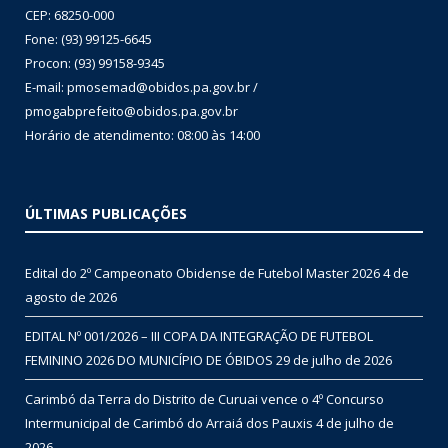
CEP: 68250-000
Fone: (93) 99125-6645
Procon: (93) 99158-9345
E-mail: pmosemad@obidos.pa.gov.br /
pmogabprefeito@obidos.pa.gov.br
Horário de atendimento: 08:00 às 14:00
ÚLTIMAS PUBLICAÇÕES
Edital do 2º Campeonato Obidense de Futebol Master 2026
4 de
agosto de 2026
EDITAL Nº 001/2026 – III COPA DA INTEGRAÇÃO DE FUTEBOL
FEMININO 2026 DO MUNICÍPIO DE ÓBIDOS
29 de julho de 2026
Carimbó da Terra do Distrito de Curuai vence o 4º Concurso
Intermunicipal de Carimbó do Arraiá dos Pauxis
4 de julho de
2026