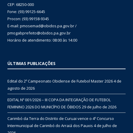
CEP: 68250-000
Fone: (93) 99125-6645
Procon: (93) 99158-9345
E-mail: pmosemad@obidos.pa.gov.br /
pmogabprefeito@obidos.pa.gov.br
Horário de atendimento: 08:00 às 14:00
ÚLTIMAS PUBLICAÇÕES
Edital do 2º Campeonato Obidense de Futebol Master 2026
4 de
agosto de 2026
EDITAL Nº 001/2026 – III COPA DA INTEGRAÇÃO DE FUTEBOL
FEMININO 2026 DO MUNICÍPIO DE ÓBIDOS
29 de julho de 2026
Carimbó da Terra do Distrito de Curuai vence o 4º Concurso
Intermunicipal de Carimbó do Arraiá dos Pauxis
4 de julho de
2026