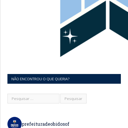
NÃO ENCONTROU O QUE QUERIA?
prefeituradeobidosof