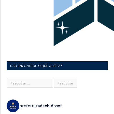
NÃO ENCONTROU O QUE QUERIA?
prefeituradeobidosof