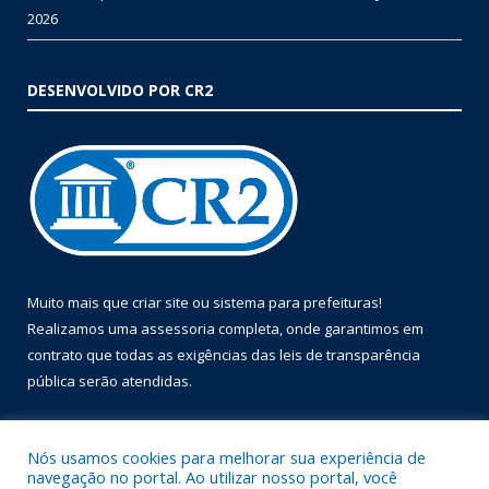
2026
DESENVOLVIDO POR CR2
Muito mais que
criar site
ou
sistema para prefeituras
!
Realizamos uma
assessoria
completa, onde garantimos em
contrato que todas as exigências das
leis de transparência
pública
serão atendidas.
Conheça o
PNTP
e o
Radar da Transparência Pública
Nós usamos cookies para melhorar sua experiência de
navegação no portal. Ao utilizar nosso portal, você