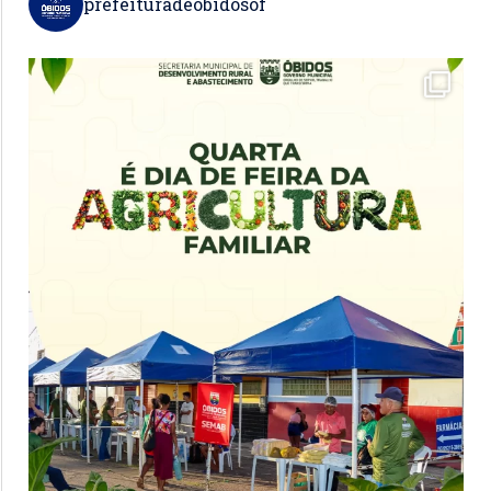
prefeituradeobidosof