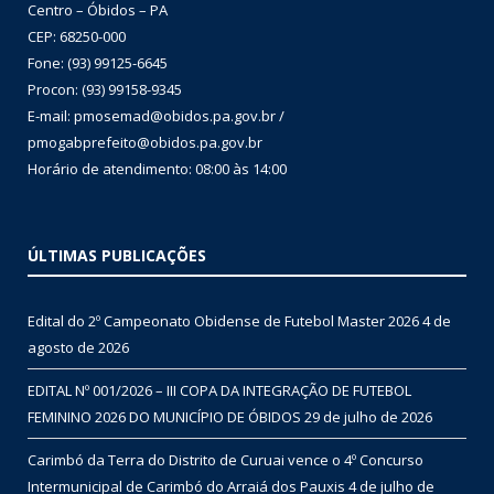
Centro – Óbidos – PA
CEP: 68250-000
Fone: (93) 99125-6645
Procon: (93) 99158-9345
E-mail: pmosemad@obidos.pa.gov.br /
pmogabprefeito@obidos.pa.gov.br
Horário de atendimento: 08:00 às 14:00
ÚLTIMAS PUBLICAÇÕES
Edital do 2º Campeonato Obidense de Futebol Master 2026
4 de
agosto de 2026
EDITAL Nº 001/2026 – III COPA DA INTEGRAÇÃO DE FUTEBOL
FEMININO 2026 DO MUNICÍPIO DE ÓBIDOS
29 de julho de 2026
Carimbó da Terra do Distrito de Curuai vence o 4º Concurso
Intermunicipal de Carimbó do Arraiá dos Pauxis
4 de julho de