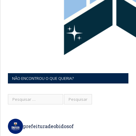
NÃO ENCONTROU O QUE QUERIA?
prefeituradeobidosof