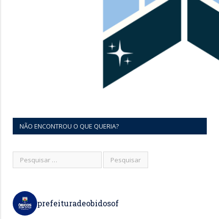
NÃO ENCONTROU O QUE QUERIA?
prefeituradeobidosof