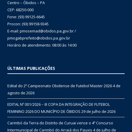
Centro – Óbidos – PA
CEP: 68250-000
Fone: (93) 99125-6645
Procon: (93) 99158-9345
E-mail: pmosemad@obidos.pa.gov.br /
pmogabprefeito@obidos.pa.gov.br
Horário de atendimento: 08:00 às 14:00
ÚLTIMAS PUBLICAÇÕES
Edital do 2º Campeonato Obidense de Futebol Master 2026
4 de
agosto de 2026
EDITAL Nº 001/2026 – III COPA DA INTEGRAÇÃO DE FUTEBOL
FEMININO 2026 DO MUNICÍPIO DE ÓBIDOS
29 de julho de 2026
Carimbó da Terra do Distrito de Curuai vence o 4º Concurso
Intermunicipal de Carimbó do Arraiá dos Pauxis
4 de julho de