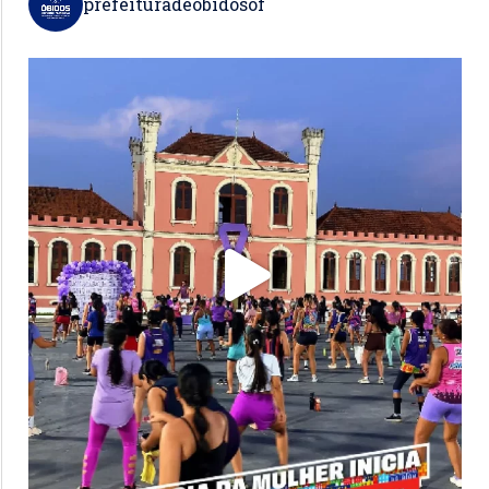
prefeituradeobidosof