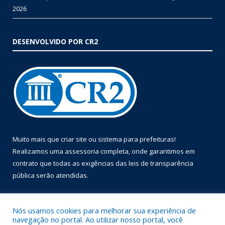
2026
DESENVOLVIDO POR CR2
Muito mais que
criar site
ou
sistema para prefeituras
!
Realizamos uma
assessoria
completa, onde garantimos em
contrato que todas as exigências das
leis de transparência
pública
serão atendidas.
Conheça o
PNTP
e o
Radar da Transparência Pública
Nós usamos cookies para melhorar sua experiência de
navegação no portal. Ao utilizar nosso portal, você