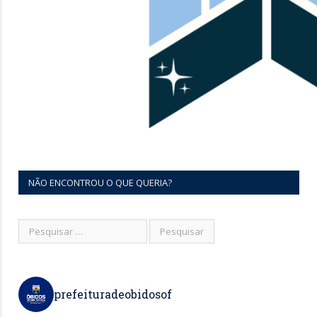
NÃO ENCONTROU O QUE QUERIA?
prefeituradeobidosof