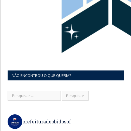
NÃO ENCONTROU O QUE QUERIA?
prefeituradeobidosof