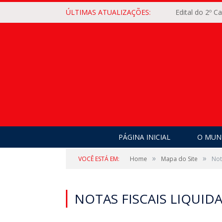
ÚLTIMAS ATUALIZAÇÕES:
Edital do 2º 
PÁGINA INICIAL
O MUNI
»
»
VOCÊ ESTÁ EM:
Home
Mapa do Site
Not
NOTAS FISCAIS LIQUID