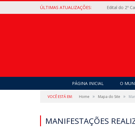
ÚLTIMAS ATUALIZAÇÕES:
Edital do 2º 
PÁGINA INICIAL
O MUNI
»
»
VOCÊ ESTÁ EM:
Home
Mapa do Site
Man
MANIFESTAÇÕES REALI