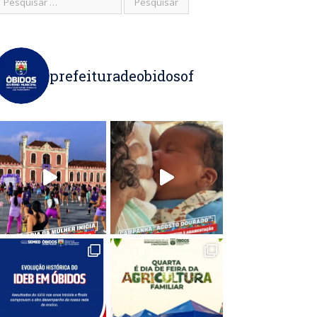
prefeituradeobidosof