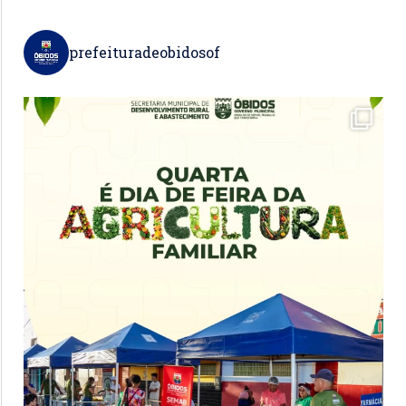
prefeituradeobidosof