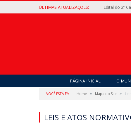
ÚLTIMAS ATUALIZAÇÕES:
Edital do 2º 
PÁGINA INICIAL
O MUNI
»
»
VOCÊ ESTÁ EM:
Home
Mapa do Site
Lei
LEIS E ATOS NORMATI