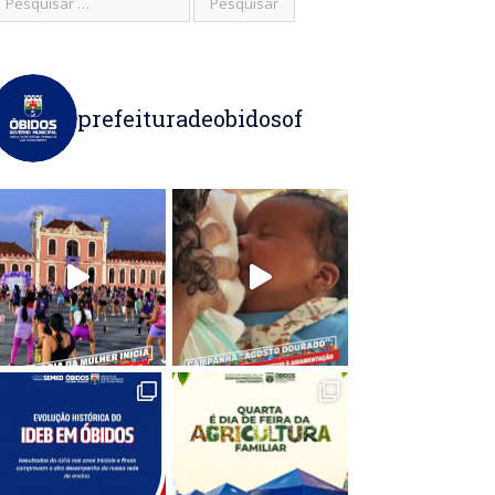
prefeituradeobidosof