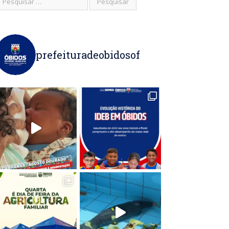
prefeituradeobidosof