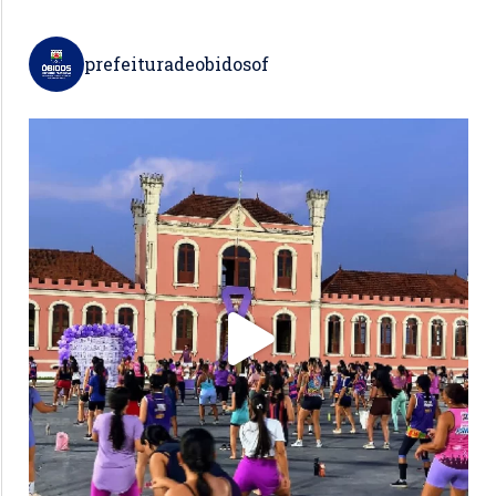
prefeituradeobidosof