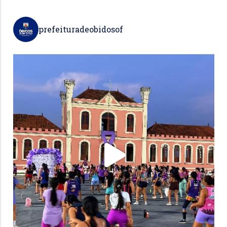
prefeituradeobidosof