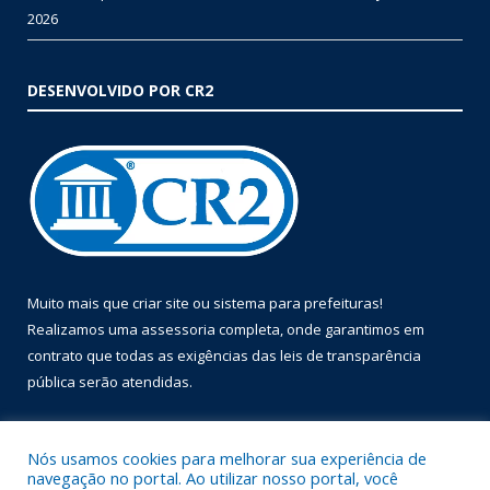
2026
DESENVOLVIDO POR CR2
Muito mais que
criar site
ou
sistema para prefeituras
!
Realizamos uma
assessoria
completa, onde garantimos em
contrato que todas as exigências das
leis de transparência
pública
serão atendidas.
Conheça o
PNTP
e o
Radar da Transparência Pública
Nós usamos cookies para melhorar sua experiência de
navegação no portal. Ao utilizar nosso portal, você