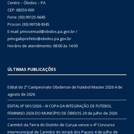
Centro – Óbidos – PA
CEP: 68250-000
Fone: (93) 99125-6645
Procon: (93) 99158-9345
E-mail: pmosemad@obidos.pa.gov.br /
pmogabprefeito@obidos.pa.gov.br
Horário de atendimento: 08:00 às 14:00
ÚLTIMAS PUBLICAÇÕES
Edital do 2º Campeonato Obidense de Futebol Master 2026
4 de
agosto de 2026
EDITAL Nº 001/2026 – III COPA DA INTEGRAÇÃO DE FUTEBOL
FEMININO 2026 DO MUNICÍPIO DE ÓBIDOS
29 de julho de 2026
Carimbó da Terra do Distrito de Curuai vence o 4º Concurso
Intermunicipal de Carimbó do Arraiá dos Pauxis
4 de julho de