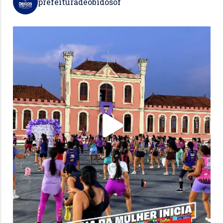
prefeituradeobidosof