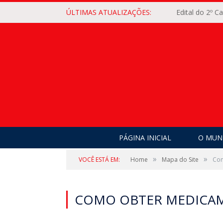
ÚLTIMAS ATUALIZAÇÕES:
Edital do 2º 
PÁGINA INICIAL
O MUNI
»
»
VOCÊ ESTÁ EM:
Home
Mapa do Site
Com
COMO OBTER MEDICA