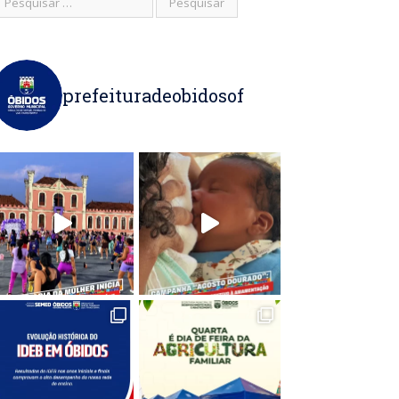
prefeituradeobidosof