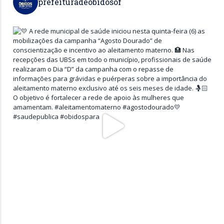
prefeituradeobidosof