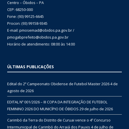
Centro – Óbidos – PA
CEP: 68250-000
Fone: (93) 99125-6645
Procon: (93) 99158-9345
E-mail: pmosemad@obidos.pa.gov.br /
pmogabprefeito@obidos.pa.gov.br
Horário de atendimento: 08:00 às 14:00
ÚLTIMAS PUBLICAÇÕES
Edital do 2º Campeonato Obidense de Futebol Master 2026
4 de
agosto de 2026
EDITAL Nº 001/2026 – III COPA DA INTEGRAÇÃO DE FUTEBOL
FEMININO 2026 DO MUNICÍPIO DE ÓBIDOS
29 de julho de 2026
Carimbó da Terra do Distrito de Curuai vence o 4º Concurso
Intermunicipal de Carimbó do Arraiá dos Pauxis
4 de julho de