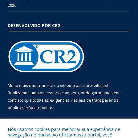
2026
DESENVOLVIDO POR CR2
Muito mais que
criar site
ou
sistema para prefeituras
!
Realizamos uma
assessoria
completa, onde garantimos em
contrato que todas as exigências das
leis de transparência
pública
serão atendidas.
Conheça o
PNTP
e o
Radar da Transparência Pública
Nós usamos cookies para melhorar sua experiência de
navegação no portal. Ao utilizar nosso portal, você