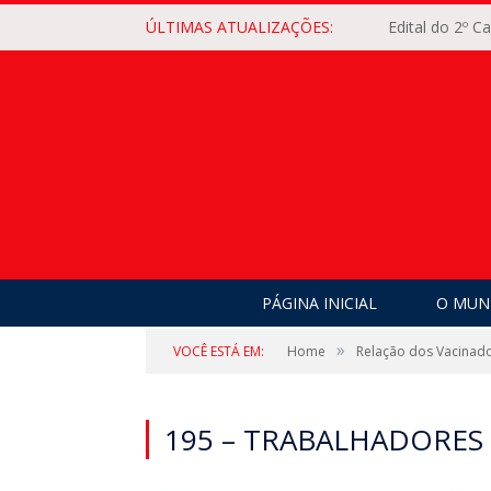
ÚLTIMAS ATUALIZAÇÕES:
Edital do 2º 
PÁGINA INICIAL
O MUNI
»
VOCÊ ESTÁ EM:
Home
Relação dos Vacinad
195 – TRABALHADORES 