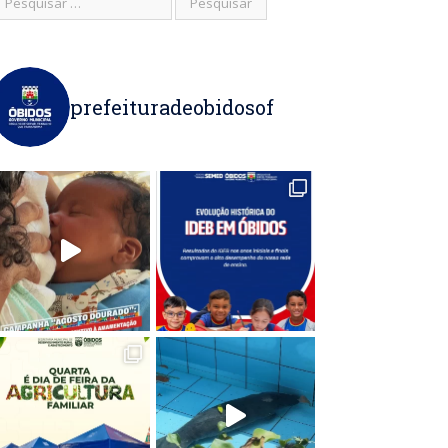
prefeituradeobidosof