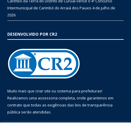
Carimbó da Terra do Distrito de Curuai vence o 4º Concurso
Intermunicipal de Carimbó do Arraiá dos Pauxis
4 de julho de
2026
DESENVOLVIDO POR CR2
Muito mais que
criar site
ou
sistema para prefeituras
!
Realizamos uma
assessoria
completa, onde garantimos em
contrato que todas as exigências das
leis de transparência
pública
serão atendidas.
Conheça o
PNTP
e o
Radar da Transparência Pública