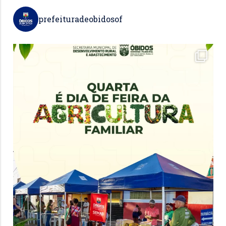
prefeituradeobidosof