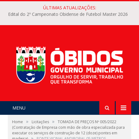
ÚLTIMAS ATUALIZAÇÕES:
Edital do 2º Campeonato Obidense de Futebol Master 2026
MENU
»
»
Home
Licitações
TOMADA DE PREÇOS Nº 005/2022
(Contratação de Empresa com mão de obra especializada para
executar os serviços de construção de 12 (doze) pontes em
»
madeira)
PONTE VICINAL ANDIROBAL 05 METROS