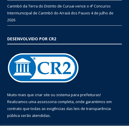
Carimbó da Terra do Distrito de Curuai vence o 4º Concurso
Intermunicipal de Carimbó do Arraiá dos Pauxis
4 de julho de
2026
DESENVOLVIDO POR CR2
Muito mais que
criar site
ou
sistema para prefeituras
!
Realizamos uma
assessoria
completa, onde garantimos em
contrato que todas as exigências das
leis de transparência
pública
serão atendidas.
Conheça o
PNTP
e o
Radar da Transparência Pública