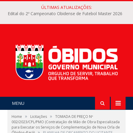
ÚLTIMAS ATUALIZAÇÕES:
Edital do 2º Campeonato Obidense de Futebol Master 2026
MENU
»
»
Home
Licitações
TOMADA DE PREÇO Nº
002/2023/CPL/PMO (Contratação de Mão de Obra Especializada
para Executar os Serviços de Complementação de Nova Orla de
»
Óbidos–Pará)
PLANILHA DE ORÇAMENTO DO LICITANTE