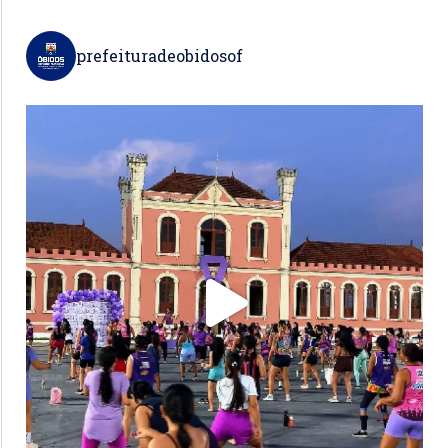
prefeituradeobidosof