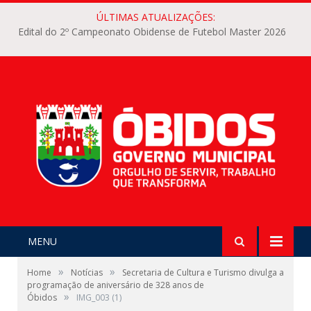
ÚLTIMAS ATUALIZAÇÕES:
Edital do 2º Campeonato Obidense de Futebol Master 2026
MENU
»
»
Home
Notícias
Secretaria de Cultura e Turismo divulga a
programação de aniversário de 328 anos de
»
Óbidos
IMG_003 (1)