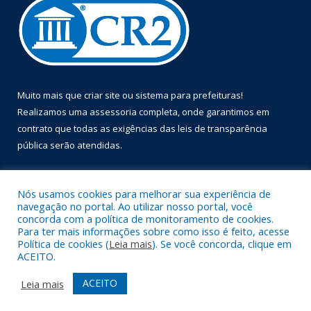
Muito mais que
criar site
ou
sistema para prefeituras
!
Realizamos uma
assessoria
completa, onde garantimos em
contrato que todas as exigências das
leis de transparência
pública
serão atendidas.
Conheça o
PNTP
e o
Radar da Transparência Pública
Nós usamos cookies para melhorar sua experiência de
navegação no portal. Ao utilizar nosso portal, você
concorda com a política de monitoramento de cookies.
Para ter mais informações sobre como isso é feito, acesse
Política de cookies (
Leia mais
). Se você concorda, clique em
Todos os direitos reservados a Prefeitura Municipal de Óbidos.
ACEITO.
Mapa do Site
Acessar Área Administrativa
ACEITO
Leia mais
Acessar Webmail