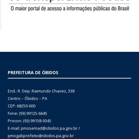
PREFEITURA DE ÓBIDOS
End.: R. Dep. Raimundo Chaves, 338
Centro – Óbidos – PA
CEP: 68250-000
Fone: (93) 99125-6645
Procon: (93) 99158-9345
E-mail: pmosemad@obidos.pa.gov.br /
pmogabprefeito@obidos.pa.gov.br