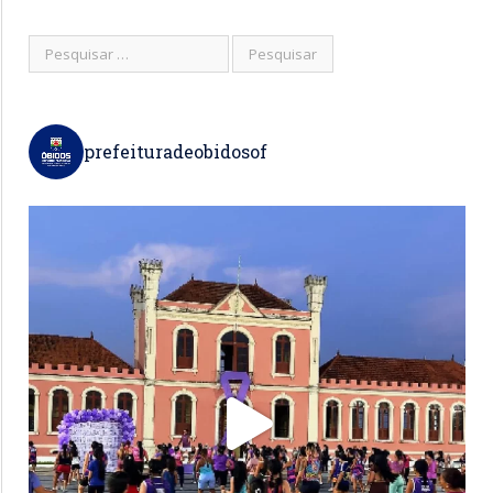
prefeituradeobidosof