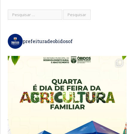
prefeituradeobidosof