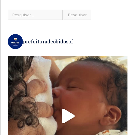
prefeituradeobidosof