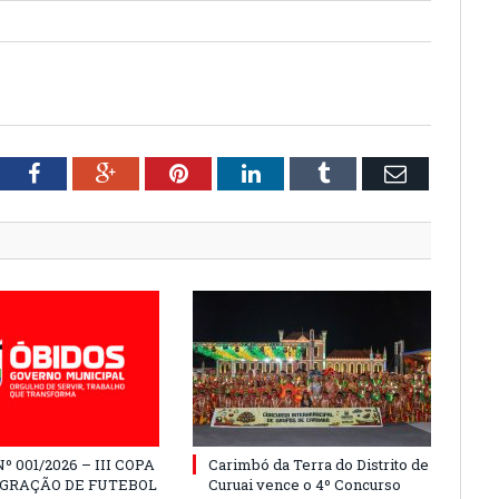
tter
Facebook
Google+
Pinterest
LinkedIn
Tumblr
Email
º 001/2026 – III COPA
Carimbó da Terra do Distrito de
EGRAÇÃO DE FUTEBOL
Curuai vence o 4º Concurso