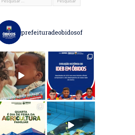
prefeituradeobidosof