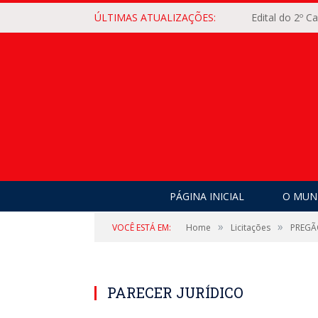
ÚLTIMAS ATUALIZAÇÕES:
Edital do 2º 
PÁGINA INICIAL
O MUNI
»
»
VOCÊ ESTÁ EM:
Home
Licitações
PREGÃ
PARECER JURÍDICO