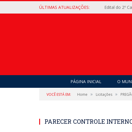
ÚLTIMAS ATUALIZAÇÕES:
Edital do 2º 
PÁGINA INICIAL
O MUNI
»
»
VOCÊ ESTÁ EM:
Home
Licitações
PREGÃ
PARECER CONTROLE INTERN