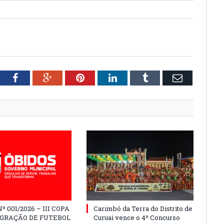
tter
Facebook
Google+
Pinterest
LinkedIn
Tumblr
Email
º 001/2026 – III COPA
Carimbó da Terra do Distrito de
EGRAÇÃO DE FUTEBOL
Curuai vence o 4º Concurso