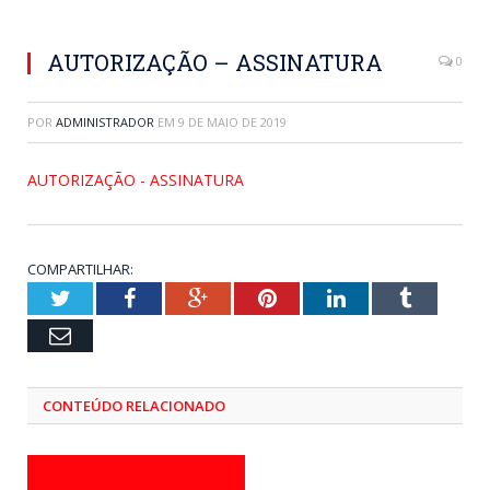
AUTORIZAÇÃO – ASSINATURA
0
POR
ADMINISTRADOR
EM
9 DE MAIO DE 2019
AUTORIZAÇÃO - ASSINATURA
COMPARTILHAR:
Twitter
Facebook
Google+
Pinterest
LinkedIn
Tumblr
Email
CONTEÚDO RELACIONADO