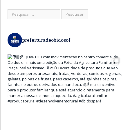
prefeituradeobidosof