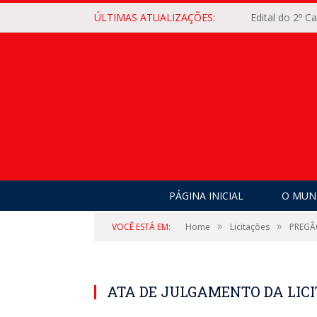
ÚLTIMAS ATUALIZAÇÕES:
Edital do 2º 
PÁGINA INICIAL
O MUNI
»
»
VOCÊ ESTÁ EM:
Home
Licitações
PREGÃ
ATA DE JULGAMENTO DA LIC