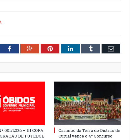
A
tter
Facebook
Google+
Pinterest
LinkedIn
Tumblr
Email
º 001/2026 – III COPA
Carimbó da Terra do Distrito de
EGRAÇÃO DE FUTEBOL
Curuai vence o 4º Concurso