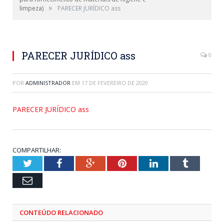
»
limpeza)
PARECER JURÍDICO ass
PARECER JURÍDICO ass
0
POR
ADMINISTRADOR
EM
17 DE FEVEREIRO DE 2020
PARECER JURÍDICO ass
COMPARTILHAR:
Twitter
Facebook
Google+
Pinterest
LinkedIn
Tumblr
Email
CONTEÚDO RELACIONADO