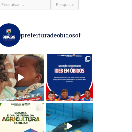
prefeituradeobidosof