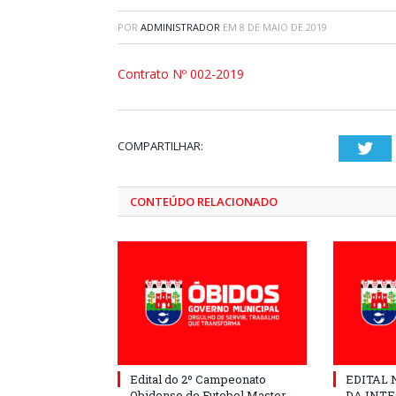
POR
ADMINISTRADOR
EM
8 DE MAIO DE 2019
Contrato Nº 002-2019
COMPARTILHAR:
Twi
CONTEÚDO RELACIONADO
Edital do 2º Campeonato
EDITAL N
Obidense de Futebol Master
DA INT