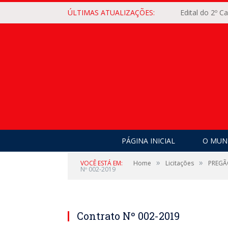
ÚLTIMAS ATUALIZAÇÕES:
Edital do 2º 
PÁGINA INICIAL
O MUNI
»
»
VOCÊ ESTÁ EM:
Home
Licitações
PREGÃO
Nº 002-2019
Contrato Nº 002-2019