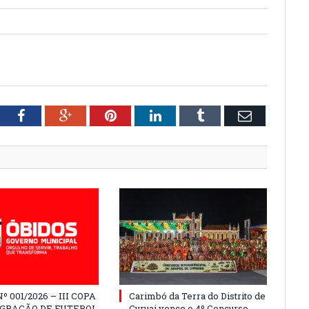
tter
Facebook
Google+
Pinterest
LinkedIn
Tumblr
Email
º 001/2026 – III COPA
Carimbó da Terra do Distrito de
EGRAÇÃO DE FUTEBOL
Curuai vence o 4º Concurso