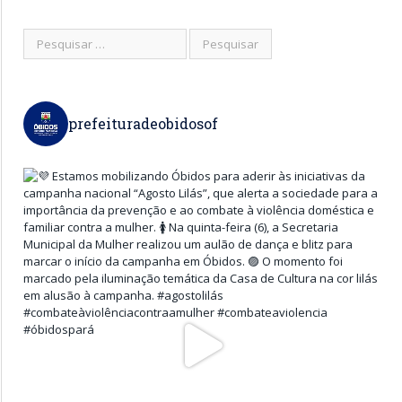
prefeituradeobidosof