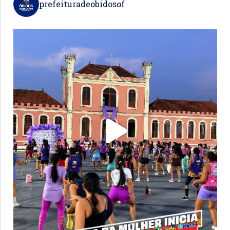
prefeituradeobidosof