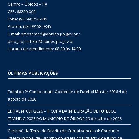
Centro – Óbidos – PA
CEP: 68250-000
Fone: (93) 99125-6645
Procon: (93) 99158-9345
E-mail: pmosemad@obidos.pa.gov.br /
pmogabprefeito@obidos.pa.gov.br
Horário de atendimento: 08:00 às 14:00
ÚLTIMAS PUBLICAÇÕES
Edital do 2º Campeonato Obidense de Futebol Master 2026
4 de
agosto de 2026
EDITAL Nº 001/2026 – III COPA DA INTEGRAÇÃO DE FUTEBOL
FEMININO 2026 DO MUNICÍPIO DE ÓBIDOS
29 de julho de 2026
Carimbó da Terra do Distrito de Curuai vence o 4º Concurso
Intermunicipal de Carimbó do Arraiá dos Pauxis
4 de julho de