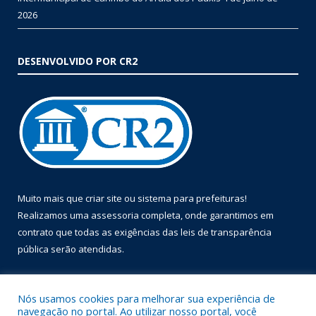
2026
DESENVOLVIDO POR CR2
Muito mais que
criar site
ou
sistema para prefeituras
!
Realizamos uma
assessoria
completa, onde garantimos em
contrato que todas as exigências das
leis de transparência
pública
serão atendidas.
Conheça o
PNTP
e o
Radar da Transparência Pública
Nós usamos cookies para melhorar sua experiência de
navegação no portal. Ao utilizar nosso portal, você