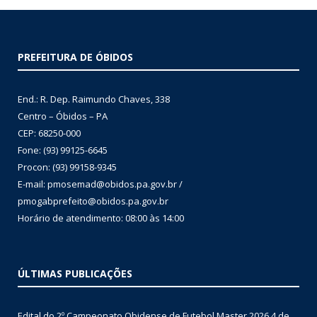
PREFEITURA DE ÓBIDOS
End.: R. Dep. Raimundo Chaves, 338
Centro – Óbidos – PA
CEP: 68250-000
Fone: (93) 99125-6645
Procon: (93) 99158-9345
E-mail: pmosemad@obidos.pa.gov.br /
pmogabprefeito@obidos.pa.gov.br
Horário de atendimento: 08:00 às 14:00
ÚLTIMAS PUBLICAÇÕES
Edital do 2º Campeonato Obidense de Futebol Master 2026
4 de