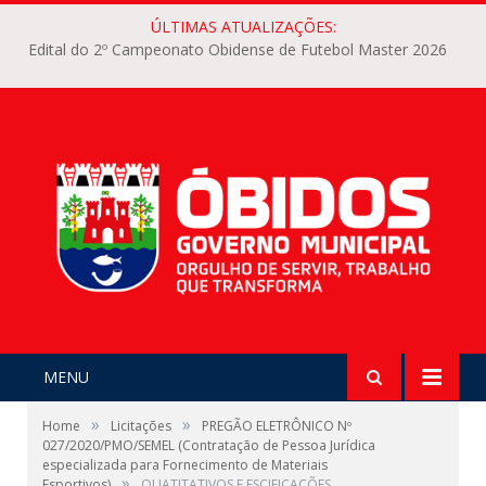
ÚLTIMAS ATUALIZAÇÕES:
Edital do 2º Campeonato Obidense de Futebol Master 2026
MENU
»
»
Home
Licitações
PREGÃO ELETRÔNICO Nº
027/2020/PMO/SEMEL (Contratação de Pessoa Jurídica
especializada para Fornecimento de Materiais
»
Esportivos)
QUATITATIVOS E ESCIFICAÇÕES