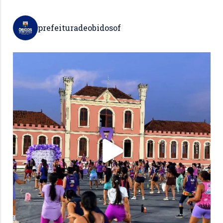
prefeituradeobidosof