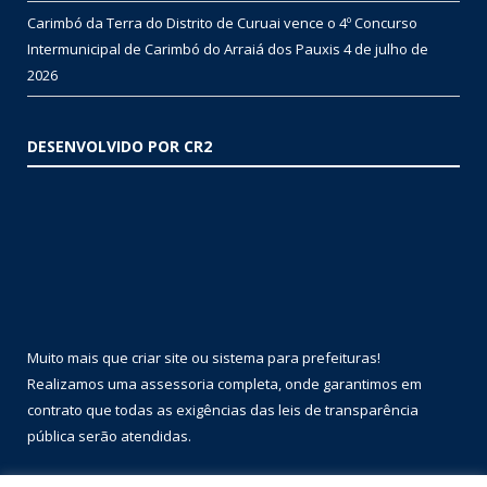
Carimbó da Terra do Distrito de Curuai vence o 4º Concurso
Intermunicipal de Carimbó do Arraiá dos Pauxis
4 de julho de
2026
DESENVOLVIDO POR CR2
Muito mais que
criar site
ou
sistema para prefeituras
!
Realizamos uma
assessoria
completa, onde garantimos em
contrato que todas as exigências das
leis de transparência
pública
serão atendidas.
Conheça o
PNTP
e o
Radar da Transparência Pública