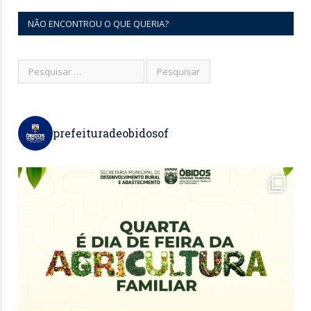
NÃO ENCONTROU O QUE QUERIA?
prefeituradeobidosof