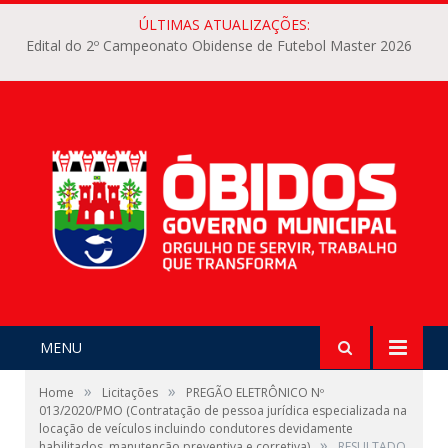
ÚLTIMAS ATUALIZAÇÕES:
Edital do 2º Campeonato Obidense de Futebol Master 2026
MENU
»
»
Home
Licitações
PREGÃO ELETRÔNICO Nº
013/2020/PMO (Contratação de pessoa jurídica especializada na
locação de veículos incluindo condutores devidamente
»
habilitados, manutenção preventiva e corretiva)
RESULTADO