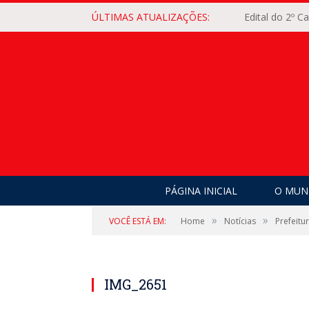
ÚLTIMAS ATUALIZAÇÕES:
Edital do 2º 
PÁGINA INICIAL
O MUNI
»
»
VOCÊ ESTÁ EM:
Home
Notícias
Prefeitu
IMG_2651