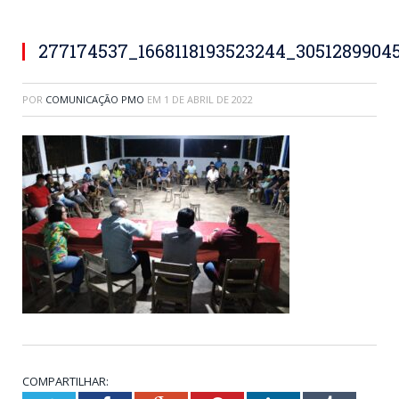
277174537_1668118193523244_3051289904
POR
COMUNICAÇÃO PMO
EM
1 DE ABRIL DE 2022
COMPARTILHAR: