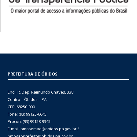
PREFEITURA DE ÓBIDOS
End.: R. Dep. Raimundo Chaves, 338
Centro – Óbidos – PA
CEP: 68250-000
Fone: (93) 99125-6645
Procon: (93) 99158-9345
E-mail: pmosemad@obidos.pa.gov.br /
pmogabprefeito@obidos.pa.gov.br