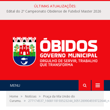
ÚLTIMAS ATUALIZAÇÕES:
Edital do 2º Campeonato Obidense de Futebol Master 2026
MENU
»
»
Home
Notícias
Praça da Vila União do
»
Curumu.
277174537_1668118193523244_3051289904559722646_n