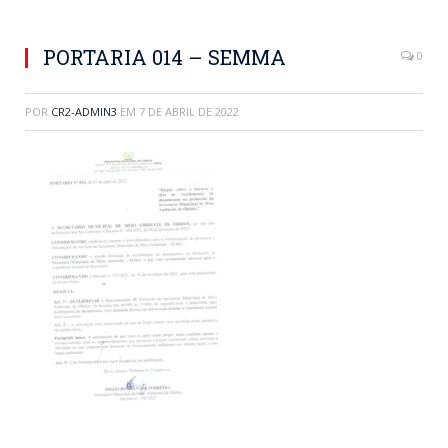
PORTARIA 014 – SEMMA
0
POR
CR2-ADMIN3
EM
7 DE ABRIL DE 2022