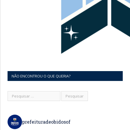
NÃO ENCONTROU O QUE QUERIA?
prefeituradeobidosof