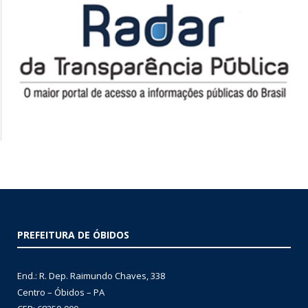
PREFEITURA DE ÓBIDOS
End.: R. Dep. Raimundo Chaves, 338
Centro – Óbidos – PA