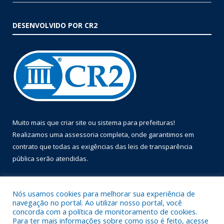
DESENVOLVIDO POR CR2
Muito mais que
criar site
ou
sistema para prefeituras
!
Realizamos uma
assessoria
completa, onde garantimos em
contrato que todas as exigências das
leis de transparência
pública
serão atendidas.
Conheça o
PNTP
e o
Radar da Transparência Pública
Nós usamos cookies para melhorar sua experiência de
navegação no portal. Ao utilizar nosso portal, você
concorda com a política de monitoramento de cookies.
Para ter mais informações sobre como isso é feito, acesse