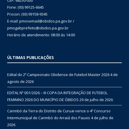
CEP: 68250-000
Fone: (93) 99125-6645
Procon: (93) 99158-9345
E-mail: pmosemad@obidos.pa.gov.br /
pmogabprefeito@obidos.pa.gov.br
Horário de atendimento: 08:00 às 14:00
ÚLTIMAS PUBLICAÇÕES
Edital do 2º Campeonato Obidense de Futebol Master 2026
4 de
agosto de 2026
EDITAL Nº 001/2026 – III COPA DA INTEGRAÇÃO DE FUTEBOL
FEMININO 2026 DO MUNICÍPIO DE ÓBIDOS
29 de julho de 2026
Carimbó da Terra do Distrito de Curuai vence o 4º Concurso
Intermunicipal de Carimbó do Arraiá dos Pauxis
4 de julho de
2026