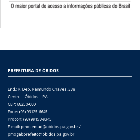
PREFEITURA DE ÓBIDOS
End.: R. Dep. Raimundo Chaves, 338
Centro – Óbidos – PA
CEP: 68250-000
Fone: (93) 99125-6645
Procon: (93) 99158-9345
E-mail: pmosemad@obidos.pa.gov.br /
pmogabprefeito@obidos.pa.gov.br