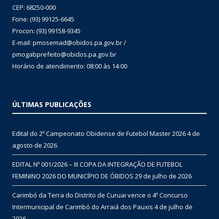
CEP: 68250-000
Fone: (93) 99125-6645
Procon: (93) 99158-9345
E-mail: pmosemad@obidos.pa.gov.br /
pmogabprefeito@obidos.pa.gov.br
Horário de atendimento: 08:00 às 14:00
ÚLTIMAS PUBLICAÇÕES
Edital do 2º Campeonato Obidense de Futebol Master 2026
4 de
agosto de 2026
EDITAL Nº 001/2026 – III COPA DA INTEGRAÇÃO DE FUTEBOL
FEMININO 2026 DO MUNICÍPIO DE ÓBIDOS
29 de julho de 2026
Carimbó da Terra do Distrito de Curuai vence o 4º Concurso
Intermunicipal de Carimbó do Arraiá dos Pauxis
4 de julho de
2026