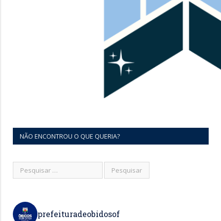
NÃO ENCONTROU O QUE QUERIA?
prefeituradeobidosof