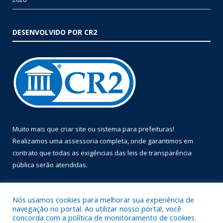
DESENVOLVIDO POR CR2
Muito mais que
criar site
ou
sistema para prefeituras
!
Realizamos uma
assessoria
completa, onde garantimos em
contrato que todas as exigências das
leis de transparência
pública
serão atendidas.
Conheça o
PNTP
e o
Radar da Transparência Pública
Nós usamos cookies para melhorar sua experiência de
navegação no portal. Ao utilizar nosso portal, você
concorda com a política de monitoramento de cookies.